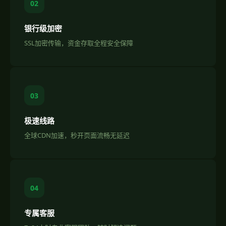
02
银行级加密
SSL加密传输，资金存取全程安全保障
03
极速线路
全球CDN加速，秒开页面流畅无延迟
04
专属客服