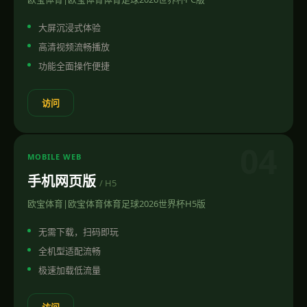
大屏沉浸式体验
高清视频流畅播放
功能全面操作便捷
访问
04
MOBILE WEB
手机网页版
/ H5
欧宝体育|欧宝体育体育足球2026世界杯H5版
无需下载，扫码即玩
全机型适配流畅
极速加载低流量