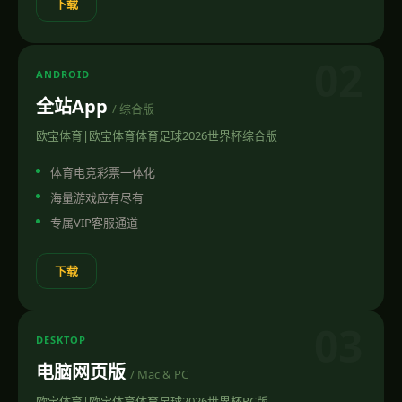
下载
02
ANDROID
全站App
/ 综合版
欧宝体育|欧宝体育体育足球2026世界杯综合版
体育电竞彩票一体化
海量游戏应有尽有
专属VIP客服通道
下载
03
DESKTOP
电脑网页版
/ Mac & PC
欧宝体育|欧宝体育体育足球2026世界杯PC版