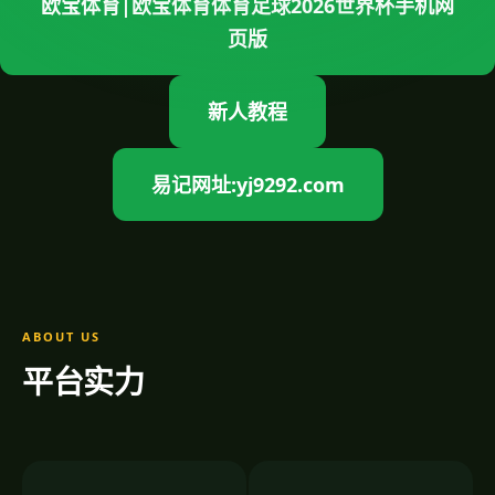
欧宝体育|欧宝体育体育足球2026世界杯手机网
页版
新人教程
易记网址:yj9292.com
ABOUT US
平台实力